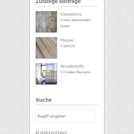
Zufällige Beiträge
Inbetweens
© Intex Wohntextilien
GmbH
Plissee
© SAHCO
Akustikstoffe
© Création Baumann
Suche
Kategorien