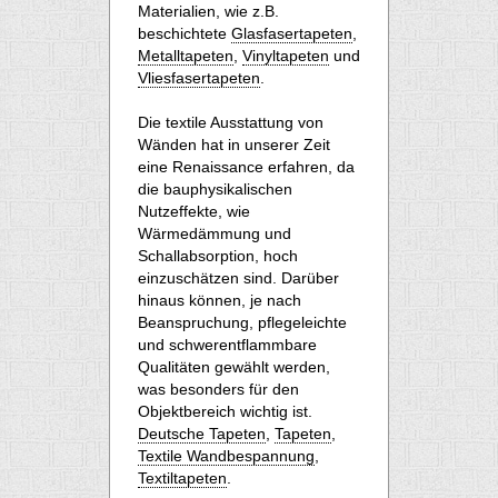
Materialien, wie z.B.
beschichtete
Glasfasertapeten
,
Metalltapeten
,
Vinyltapeten
und
Vliesfasertapeten
.
Die textile Ausstattung von
Wänden hat in unserer Zeit
eine Renaissance erfahren, da
die bauphysikalischen
Nutzeffekte, wie
Wärmedämmung und
Schallabsorption, hoch
einzuschätzen sind. Darüber
hinaus können, je nach
Beanspruchung, pflegeleichte
und schwerentflammbare
Qualitäten gewählt werden,
was besonders für den
Objektbereich wichtig ist.
Deutsche Tapeten
,
Tapeten
,
Textile Wandbespannung
,
Textiltapeten
.