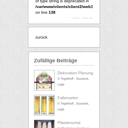
of type string is deprecated in
/var/www/clients/client2/web15/web/begriff.php
on line
138
© Tegethoff , Susanne, Lage
zurück
Zufällige Beiträge
Dekoration Planung
© Tegethoff , Susanne,
Lage
Faltenarten
© Tegethoff , Susanne,
Lage
Pilasterschal