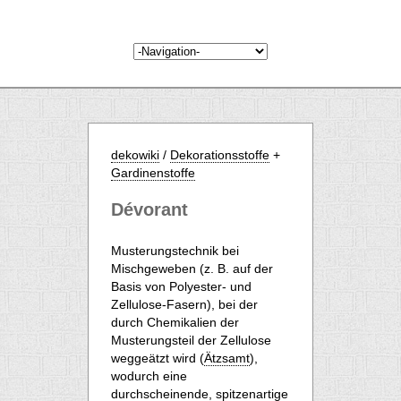
dekowiki
/
Dekorationsstoffe
+
Gardinenstoffe
Dévorant
Musterungstechnik bei
Mischgeweben (z. B. auf der
Basis von Polyester- und
Zellulose-Fasern), bei der
durch Chemikalien der
Musterungsteil der Zellulose
weggeätzt wird (
Ätzsamt
),
wodurch eine
durchscheinende, spitzenartige