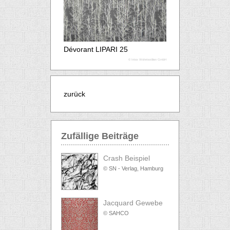
Dévorant LIPARI 25
© Intex Wohntextilien GmbH
zurück
Zufällige Beiträge
Crash Beispiel
© SN - Verlag, Hamburg
Jacquard Gewebe
© SAHCO