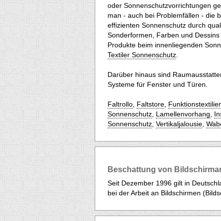
oder Sonnenschutzvorrichtungen geh
man - auch bei Problemfällen - die
effizienten Sonnenschutz durch quali
Sonderformen, Farben und Dessins s
Produkte beim innenliegenden Sonne
Textiler Sonnenschutz
.
Darüber hinaus sind Raumausstatter 
Systeme für Fenster und Türen.
Faltrollo
,
Faltstore
,
Funktionstextilie
Sonnenschutz
,
Lamellenvorhang
,
In
Sonnenschutz
,
Vertikaljalousie
,
Wabe
Beschattung von Bildschirmar
Seit Dezember 1996 gilt in Deutsch
bei der Arbeit an Bildschirmen (Bild