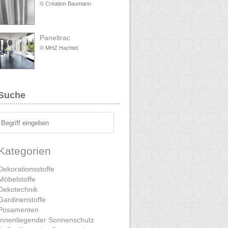
© Création Baumann
Paneltrac
© MHZ Hachtel
Suche
Kategorien
Dekorationsstoffe
Möbelstoffe
Dekotechnik
Gardinenstoffe
Posamenten
Innenliegender Sonnenschutz