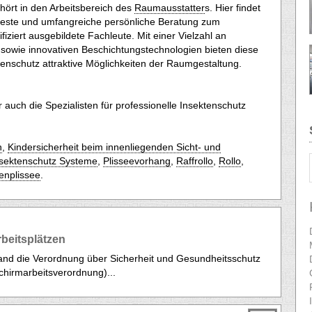
ört in den Arbeitsbereich des
Raumausstatter
s. Hier findet
 beste und umfangreiche persönliche Beratung zum
fiziert ausgebildete Fachleute. Mit einer Vielzahl an
owie innovativen Beschichtungstechnologien bieten diese
nschutz attraktive Möglichkeiten der Raumgestaltung.
auch die Spezialisten für professionelle Insektenschutz
n
,
Kindersicherheit beim innenliegenden Sicht- und
sektenschutz Systeme
,
Plisseevorhang
,
Raffrollo
,
Rollo
,
nplissee
.
beitsplätzen
land die Verordnung über Sicherheit und Gesundheitsschutz
schirmarbeitsverordnung)...