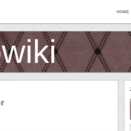
HOME
wiki
r