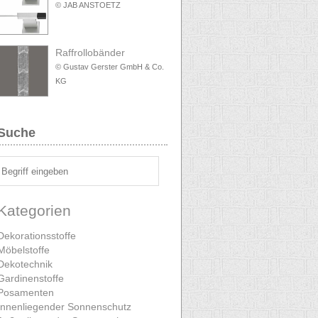
© JAB ANSTOETZ
Raffrollobänder
© Gustav Gerster GmbH & Co.
KG
Suche
Kategorien
Dekorationsstoffe
Möbelstoffe
Dekotechnik
Gardinenstoffe
Posamenten
Innenliegender Sonnenschutz