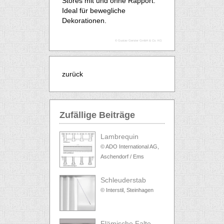
Stores mit und ohne Rapport.
Ideal für bewegliche
Dekorationen.
© Gustav Gerster GmbH & Co. KG
zurück
Zufällige Beiträge
Lambrequin
© ADO International AG,
Aschendorf / Ems
Schleuderstab
© Interstil, Steinhagen
Flämische Falte