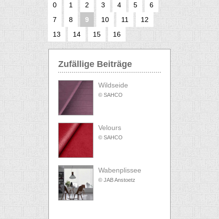
0
1
2
3
4
5
6
7
8
9
10
11
12
13
14
15
16
Zufällige Beiträge
Wildseide
© SAHCO
Velours
© SAHCO
Wabenplissee
© JAB Anstoetz