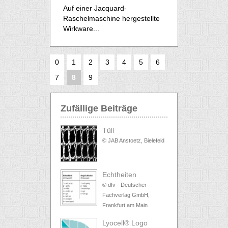
Auf einer Jacquard-
Raschelmaschine hergestellte
Wirkware...
0
1
2
3
4
5
6
7
8
9
Zufällige Beiträge
Tüll
© JAB Anstoetz, Bielefeld
Echtheiten
© dfv - Deutscher
Fachverlag GmbH,
Frankfurt am Main
Lyocell® Logo