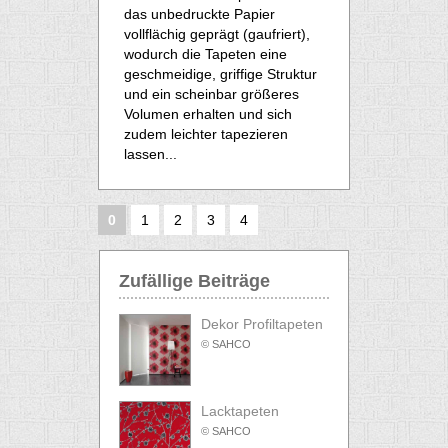
das unbedruckte Papier
vollflächig geprägt (gaufriert),
wodurch die Tapeten eine
geschmeidige, griffige Struktur
und ein scheinbar größeres
Volumen erhalten und sich
zudem leichter tapezieren
lassen...
0
1
2
3
4
Zufällige Beiträge
Dekor Profiltapeten
© SAHCO
Lacktapeten
© SAHCO