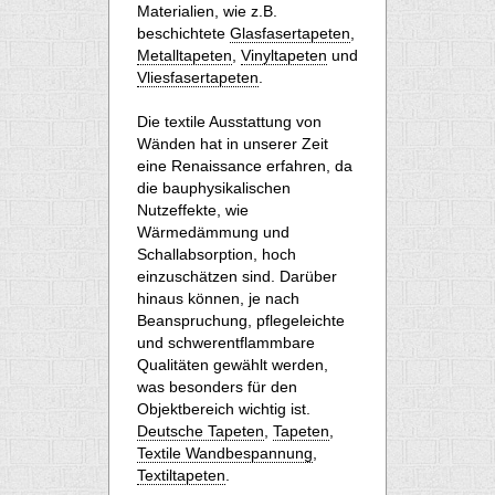
Materialien, wie z.B.
beschichtete
Glasfasertapeten
,
Metalltapeten
,
Vinyltapeten
und
Vliesfasertapeten
.
Die textile Ausstattung von
Wänden hat in unserer Zeit
eine Renaissance erfahren, da
die bauphysikalischen
Nutzeffekte, wie
Wärmedämmung und
Schallabsorption, hoch
einzuschätzen sind. Darüber
hinaus können, je nach
Beanspruchung, pflegeleichte
und schwerentflammbare
Qualitäten gewählt werden,
was besonders für den
Objektbereich wichtig ist.
Deutsche Tapeten
,
Tapeten
,
Textile Wandbespannung
,
Textiltapeten
.